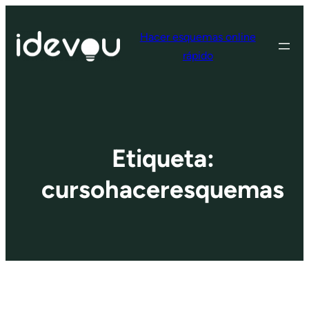
Saltar
al
Hacer esquemas online
contenido
rápido
Etiqueta:
cursohaceresquemas